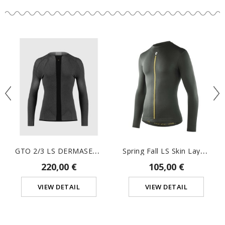
G
TO 2/3 LS DERMASENSOR
S
Pring Fall LS Skin Layer P1
220,00 €
105,00 €
VIEW DETAIL
VIEW DETAIL