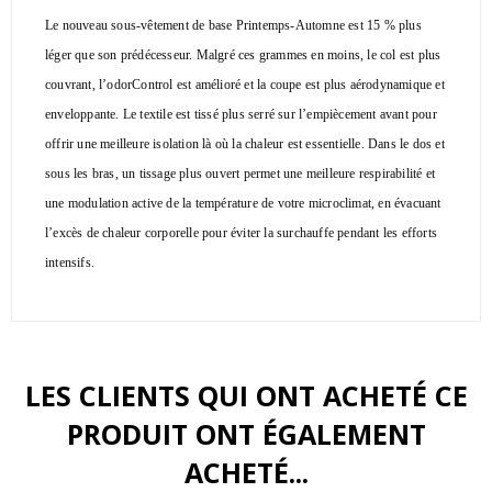
Le nouveau sous-vêtement de base Printemps-Automne est 15 % plus
léger que son prédécesseur. Malgré ces grammes en moins, le col est plus
couvrant, l’odorControl est amélioré et la coupe est plus aérodynamique et
enveloppante. Le textile est tissé plus serré sur l’empiècement avant pour
offrir une meilleure isolation là où la chaleur est essentielle. Dans le dos et
sous les bras, un tissage plus ouvert permet une meilleure respirabilité et
une modulation active de la température de votre microclimat, en évacuant
l’excès de chaleur corporelle pour éviter la surchauffe pendant les efforts
intensifs.
LES CLIENTS QUI ONT ACHETÉ CE
PRODUIT ONT ÉGALEMENT
ACHETÉ...