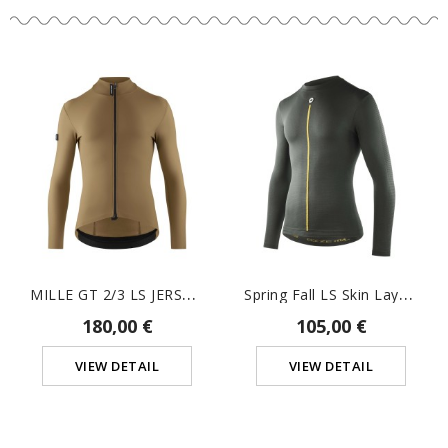
M
ILLE GT 2/3 LS JERSEY C2
S
Pring Fall LS Skin Layer P1
180,00 €
105,00 €
VIEW DETAIL
VIEW DETAIL