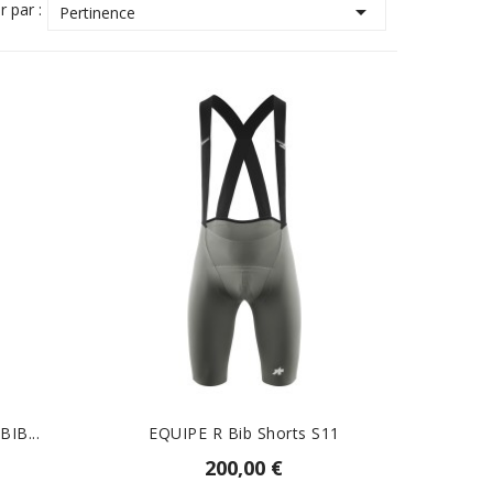
r par :

Pertinence
IB...
EQUIPE R Bib Shorts S11
200,00 €